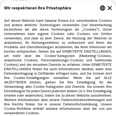
FAQ
Datenschutz-Einstellungen
mit Karte bezahlen
Gesichert durch:
Valamar Riviera d.d. verfügt über Unterkünfte in der
Republik Kroatien und der Republik Österreich, wo es über
seine Niederlassung Valamar Riviera d.d.,
Zweigniederlassung Austria, Gamsleitenstraße 6, 5563
Obertauern, FN 583355 a (Landesgericht Salzburg), USt-
ID: ATU 78289647 tätig ist. Darüber hinaus ist Valamar ein
Managementunternehmen, das auf Vertragsbasis den
touristischen Geschäftsbereich verwaltet und
Übernachtungsleistungen in den Einrichtungen der Imperial
Riviera d.d., Republik Kroatien, Rab, Jurja Barakovića 2,