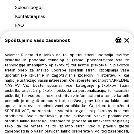
Splošni pogoji
Kontaktiraj nas
FAQ
Nastavitve zasebnosti
Plačajte s kartico
Varuje:
Valamar Riviera d.d. ima nastanitvene objekte v Republiki
Hrvaški in Republiki Avstriji, kjer deluje prek svoje
podružnice Valamar Riviera d.d., Zweigniederlassung
Austria, Gamsleitenstraße 6, 5563 Obertauern, FN
583355 a (Landesgericht Salzburg), ID za DDV: ATU
78289647. Poleg tega je Valamar management podjetje, ki
na podlagi pogodb upravlja turistični del poslovanja in nudi