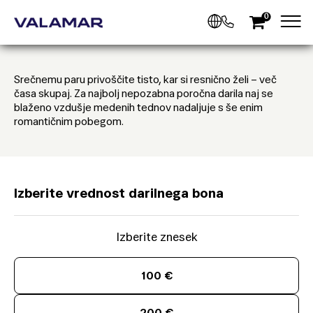
0
Srečnemu paru privoščite tisto, kar si resnično želi – več
časa skupaj. Za najbolj nepozabna poročna darila naj se
blaženo vzdušje medenih tednov nadaljuje s še enim
romantičnim pobegom.
Izberite vrednost darilnega bona
Izberite znesek
100 €
200 €