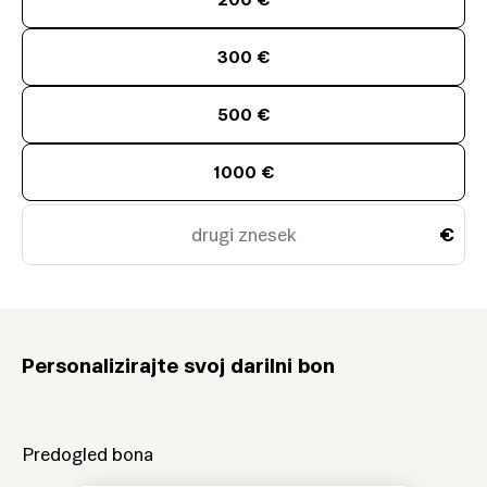
300 €
500 €
1000 €
ali vnesite drug znesek (vsaj 100 €)
€
Personalizirajte svoj darilni bon
Predogled bona